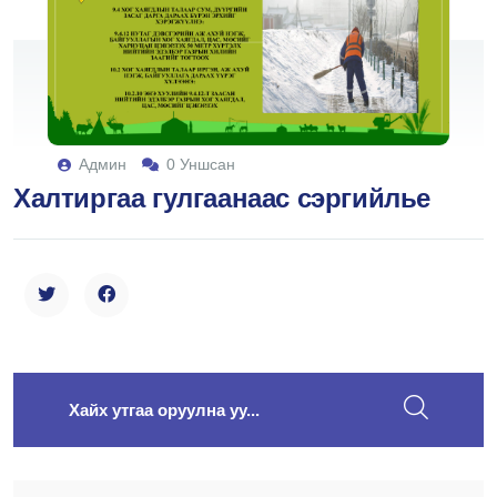
Админ
0 Уншсан
Халтиргаа гулгаанаас сэргийлье
search here