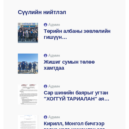
Сүүлийн нийтлэл
Админ
Төрийн албаны зөвлөлийн
гишүүн
Д.Баатарсайханаар
ахлуулсан ажлын хэсэг
суманд ажиллаа
Админ
Жишиг сумын төлөө
хамтдаа
Админ
Сар шинийн баярыг угтан
"ХОГГҮЙ ТАРИАЛАН" аянг
2025 оны 02-р сарын 24,
25-ны өдрүүдэд хооронд
зохион байгуулна
Админ
Кирилл, Монгол бичгээр