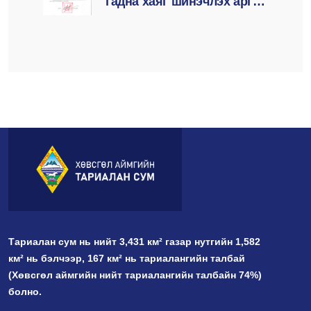
гадна хаяг шинэчлэх арга
хэмжээний тухай А/57
Тариалан сум нь нийт 3,431 км² газар нутгийн 1,582
км² нь бэлчээр, 167 км² нь тариалангийн талбай
(Хөвсгөл аймгийн нийт тариалангийн талбайн 74%)
болно.