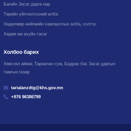
Багийн Засаг дарга нар
Төрийн үйлчилгээний алба
Хөдөлмөр нийгмийн хамгааллын алба, хэлтэс
Хөдөө аж ахуйн тасаг
Холбоо барих
Хөвсгөл аймаг, Тариалан сум, Бадрах баг, Засаг даргын
тамгын газар
tarialanzdtg@khs.gov.mn
+976 96386799