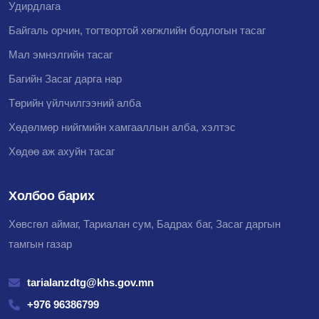
Удирдлага
Байгаль орчин, тогтвортой хөгжлийн бодлогын тасаг
Мал эмнэлгийн тасаг
Багийн Засаг дарга нар
Төрийн үйлчилгээний алба
Хөдөлмөр нийгмийн хамгааллын алба, хэлтэс
Хөдөө аж ахуйн тасаг
Холбоо барих
Хөвсгөл аймаг, Тариалан сум, Бадрах баг, Засаг даргын
тамгын газар
tarialanzdtg@khs.gov.mn
+976 96386799