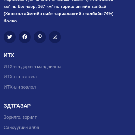
км² нь бэлчээр, 167 км² нь тариалангийн талбай
(Хөвсгөл аймгийн нийт тариалангийн талбайн 74%)
болно.
ИТХ
ИТХ-ын даргын мэндчилгээ
ИТХ-ын тогтоол
ИТХ-ын зөвлөл
ЗДТГАЗАР
Зорилго, зорилт
Санхүүгийн алба