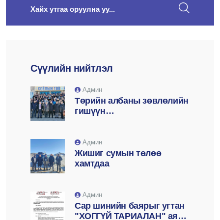
Сүүлийн нийтлэл
Админ
Төрийн албаны зөвлөлийн
гишүүн
Д.Баатарсайханаар
ахлуулсан ажлын хэсэг
суманд ажиллаа
Админ
Жишиг сумын төлөө
хамтдаа
Админ
Сар шинийн баярыг угтан
"ХОГГҮЙ ТАРИАЛАН" аянг