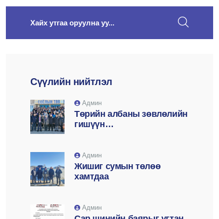
search here
Сүүлийн нийтлэл
Админ
Төрийн албаны зөвлөлийн
гишүүн
Д.Баатарсайханаар
ахлуулсан ажлын хэсэг
суманд ажиллаа
Админ
Жишиг сумын төлөө
хамтдаа
Админ
Сар шинийн баярыг угтан