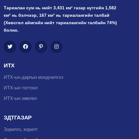
Тариалан сум нь нийт 3,431 км² газар нутгийн 1,582
км² нь бэлчээр, 167 км² нь тариалангийн талбай
(Хөвсгөл аймгийн нийт тариалангийн талбайн 74%)
болно.
ИТХ
ИТХ-ын даргын мэндчилгээ
ИТХ-ын тогтоол
ИТХ-ын зөвлөл
ЗДТГАЗАР
Зорилго, зорилт