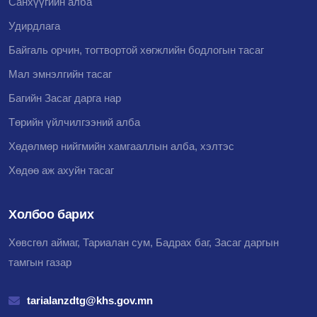
Санхүүгийн алба
Удирдлага
Байгаль орчин, тогтвортой хөгжлийн бодлогын тасаг
Мал эмнэлгийн тасаг
Багийн Засаг дарга нар
Төрийн үйлчилгээний алба
Хөдөлмөр нийгмийн хамгааллын алба, хэлтэс
Хөдөө аж ахуйн тасаг
Холбоо барих
Хөвсгөл аймаг, Тариалан сум, Бадрах баг, Засаг даргын
тамгын газар
tarialanzdtg@khs.gov.mn